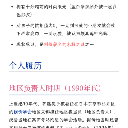
拥有十分超前的时尚眼光
（蓝白条纹衫外披一层白
色纱衣）
对孩子的抗拒值为0，一见到可爱的小朋友就会放
下严肃姿态，一同玩耍，被认为颇具母性光辉
现状成谜，是
创价著名的未解之谜
之一
个人履历
地区负责人时期（1990年代）
上世纪90年代，齐藤亮子被委任在日本东京都杉并区
的
创价学会
地区支部担任地区担当员（地区负责人），
统管当地在高田寺站附近的学会活动。据传她当时还曾
在伊丹十三导演的电影《スーパーの女》（1996年）