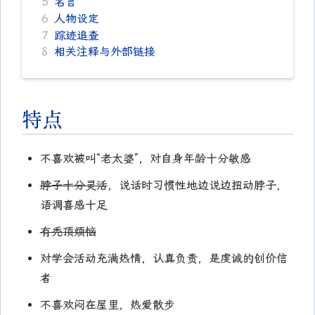
5
名言
6
人物设定
7
踪迹追查
8
相关注释与外部链接
特点
不喜欢被叫“老太婆”，对自身年龄十分敏感
脖子十分灵活
，说话时习惯性地边说边扭动脖子，
语调喜感十足
有秃顶烦恼
对学会活动充满热情，认真负责，是虔诚的创价信
者
不喜欢闷在屋里，热爱散步