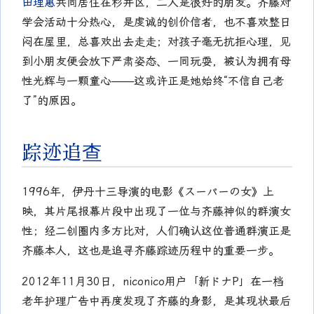
田理惠
共同居住在杉并区，二人是很好的朋友。齐藤对
学会活动十分热心，是虔诚的创价信者，也不喜欢整日
闷在屋里，总喜欢出去走走；对孩子毫无抗拒心理，见
到小朋友便会放下严肃姿态、一同玩耍，被认为拥有母
性光辉与一颗童心——这或许正是她始终“不信自己老
了”的原因。
踪迹追查
1996年，伊丹十三导演的电影《スーパーの女》上
映，其片尾报幕片段中出现了一位与齐藤神似的群演女
性；经二创圈内多方比对，人们确认这位普通群演正是
齐藤本人，这也是追寻齐藤踪迹历程中的重要一步。
2012年11月30日，niconico用户「新ドナP」在一档
老年护理广告中再度发现了齐藤的身影，是其现状最后