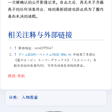
一次被确认的公开影像记录。自此之后，再无关于齐藤
亮子的任何消息传出，她的最新踪迹也因此成为了圈内
悬而未决的谜题。
相关注释与外部链接
↑
原始地址：sm4599047
↑
ゲームBGM－ベトナムMAD Wiki
中收录了多部以
《星のカービィ スーパーデラックス》「スカイハイ」为
配乐的创价系音MAD，可作为该命名传统的旁证。
模板:导航
分类
：​
人物图鉴