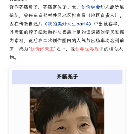
译作齐藤房子、齐藤富佐子。女，
创价学会
妇人部所属
信徒，曾任东京都杉并区地区担当员（地区负责人）。
因在传教自述片
《我的美好人生part4》
中出镜客串，
其夸张的脖子扭动动作与喜感十足的语调被创学民发掘
为素材，此后在二次创作圈内的人气与出场率均名列前
茅，成为“
创价四天王
”之一，是
创学世界观
中的核心人
物。
齐藤亮子