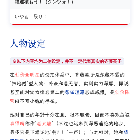
福運積もう！（クンツォ！）
いやぁ、殴り！
人物设定
※以下内容均为二创设定，并不一定代表真实的齐藤亮子
在
创价全明星
的设定体系中，齐藤亮子是深藏不露的
“扫地僧”型人物：外表和善无害，实则实力深厚，据说
甚至能对实力排名第二的
柴田理惠
形成威慑，是
创价阵
营
内不可小觑的存在。
她对自己的年龄十分在意，很不服老，因而不喜欢总被
森雅晴
称作“
老太婆
”（不过也远未到深恶痛绝的地步，
最多只是下意识地“啊？！”一声）；与之相对，她和
柴