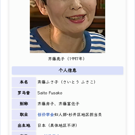
齐藤亮子（1997年）
个人信息
本名
斉藤ふさ子（さいとう ふさこ）
罗马音
Saito Fusako
别称
齐藤房子、齐藤富佐子
职业
创价学会
妇人部·杉并区地区担当员
出生地
日本（具体地区不详）