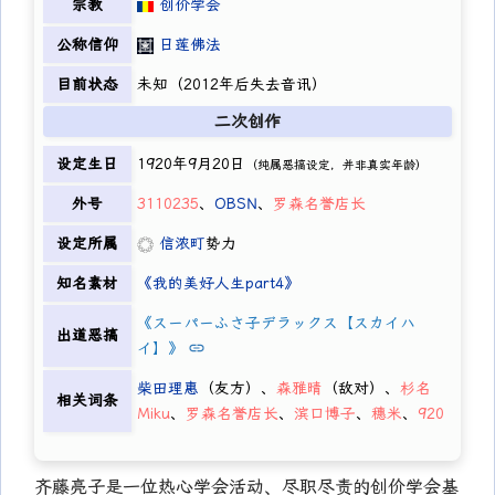
宗教
创价学会
公称信仰
日莲佛法
目前状态
未知（2012年后失去音讯）
二次创作
设定生日
1920年9月20日
（纯属恶搞设定，并非真实年龄）
外号
3110235
、
OBSN
、
罗森名誉店长
设定所属
信浓町
势力
知名素材
《我的美好人生part4》
《スーパーふさ子デラックス【スカイハ
出道恶搞
イ】》
柴田理惠
（友方）、
森雅晴
（敌对）、
杉名
相关词条
Miku
、
罗森名誉店长
、
滨口博子
、
穗米
、
920
齐藤亮子是一位热心学会活动、尽职尽责的创价学会基