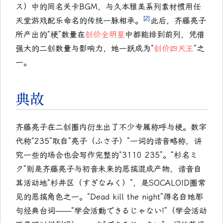
ス）中的同名关卡BGM，与久本雅美系列素材惯用任
[2]
天堂游戏配乐命名的传统一脉相承。
此后，齐藤亮子
所产出的“梗”数量在
创价全明星
中都能排到前列，凭借
强大的二创数量与影响力，她一跃成为“
创价四天王
”之
一。
典故
齐藤亮子在二创圈内衍生出了不少专属称呼与梗。数字
代称“235”取自“亮子（ふさ子）”一词的谐音略称，讲
究一些的场合也会写作完整的“3110 235”。“杉名ミ
ク”则是齐藤亮子与初音未来的恶搞混成产物，谐音自
其活动地“杉并区（すぎなみく）”，是SOCALOID圈常
见的恶搞角色之一。“Dead kill the night”得名自她那
句经典台词——“学会活動できるじゃない!”（学会活动