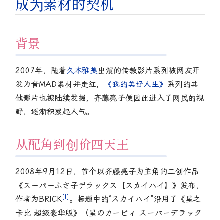
成为素材的契机
背景
2007年，随着
久本雅美
出演的传教影片系列被网友开
发为音MAD素材并走红，
《我的美好人生》
系列的其
他影片也被陆续发掘，齐藤亮子便因此进入了网民的视
野，逐渐积累起人气。
从配角到创价四天王
2008年9月12日，首个以齐藤亮子为主角的二创作品
《スーパーふさ子デラックス【スカイハイ】》发布，
[1]
作者为BRICK
。标题中的“スカイハイ”沿用了《星之
卡比 超级豪华版》（星のカービィ スーパーデラック