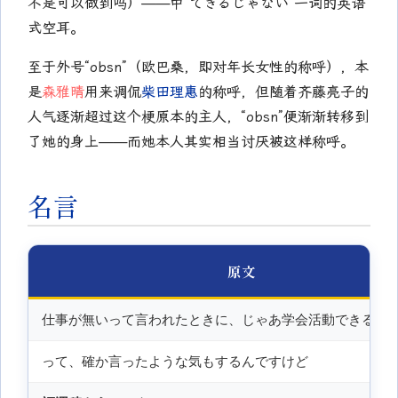
不是可以做到吗）——中“できるじゃない”一词的英语
式空耳。
至于外号“obsn”（欧巴桑，即对年长女性的称呼），本
是
森雅晴
用来调侃
柴田理惠
的称呼，但随着齐藤亮子的
人气逐渐超过这个梗原本的主人，“obsn”便渐渐转移到
了她的身上——而她本人其实相当讨厌被这样称呼。
名言
原文
仕事が無いって言われたときに、じゃあ学会活動できるじ
って、確か言ったような気もするんですけど