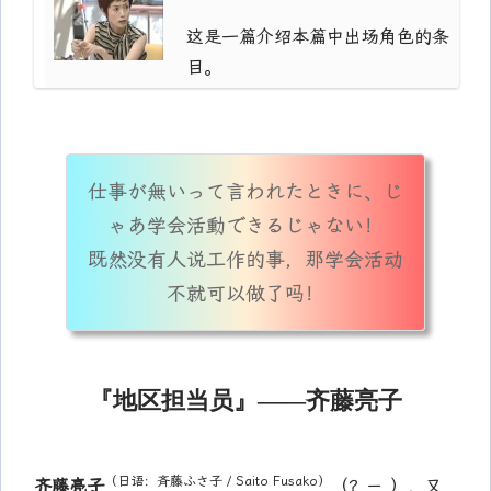
这是一篇介绍本篇中出场角色的条
目。
仕事が無いって言われたときに、じ
ゃあ学会活動できるじゃない！
既然没有人说工作的事，那学会活动
不就可以做了吗！
『地区担当员』——齐藤亮子
（日语：斉藤ふさ子 / Saito Fusako）
齐藤亮子
（？－ ），又