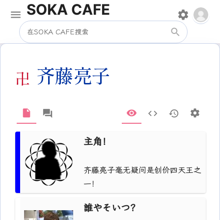
SOKA CAFE
齐藤亮子
主角！
齐藤亮子毫无疑问是创价四天王之
一！
誰やそいつ？