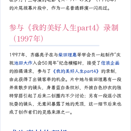
的片尾报幕片段中，作为一名普通群演一闪而过。
参与《我的美好人生part4》录制
（1997年）
1997年，齐藤亮子在与
柴田理惠
等学会员一起制作“庆
祝
池田大作
入会50周年”纪念横幅时，接受了
信浓企画
的拍摄请求，参与了
《我的美好人生part4》
的录制，
由此获得了出镜客串的机会。片中她与柴田理惠有一段
并肩散步的镜头，身着蓝白条纹衫、外披白色纱衣的独
特穿搭引起了后来二创圈内不少讨论；另有一段逗小孩
玩耍的镜头，无意间暴露了她的秃顶，这一细节后来也
成了创作者们的灵感来源之一。