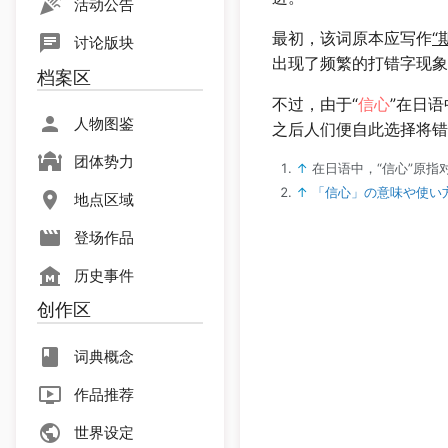
活动公告
最初，该词原本应写作
“
讨论版块
出现了频繁的打错字现象
档案区
不过，由于“
信心
”在日
人物图鉴
之后人们便自此选择将错
团体势力
↑
在日语中，“信心”原指
↑
「信心」の意味や使い方 
地点区域
登场作品
历史事件
创作区
词典概念
作品推荐
世界设定