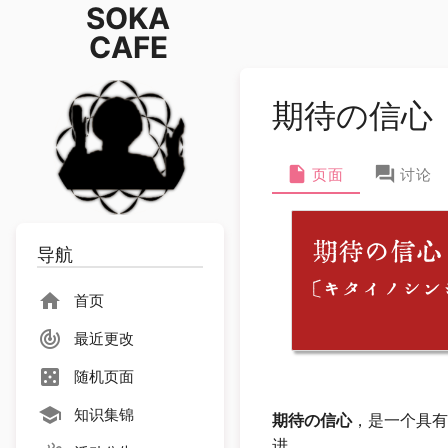
SOKA
CAFE
期待の信心
页面
讨论
期待の信心
导航
[キタイノシン
首页
最近更改
随机页面
知识集锦
期待の信心
，是一个具有
进。