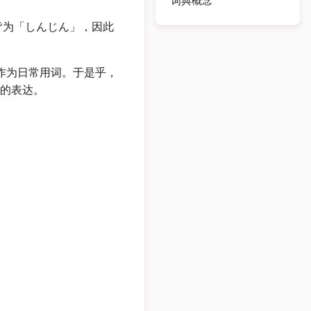
词典概念
，皆为「しんじん」，因此
作为日常用词。于是乎，
的表达。