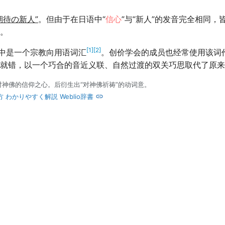
期待の新人”
。但由于在日语中“
信心
”与“新人”的发音完全相同
。
[1]
[2]
语中是一个宗教向用语词汇
。创价学会的成员也经常使用该词
就错，以一个巧合的音近义联、自然过渡的双关巧思取代了原来
对神佛的信仰之心。后衍生出“对神佛祈祷”的动词意。
わかりやすく解説 Weblio辞書