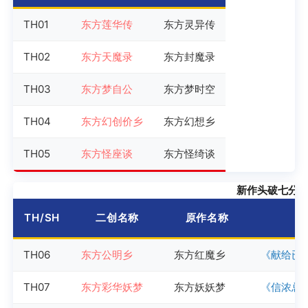
TH01
东方莲华传
东方灵异传
TH02
东方天魔录
东方封魔录
TH03
东方梦自公
东方梦时空
TH04
东方幻创价乡
东方幻想乡
TH05
东方怪座谈
东方怪绮谈
新作头破七分
TH/SH
二创名称
原作名称
TH06
东方公明乡
东方红魔乡
《献给已
TH07
东方彩华妖梦
东方妖妖梦
《信浓总