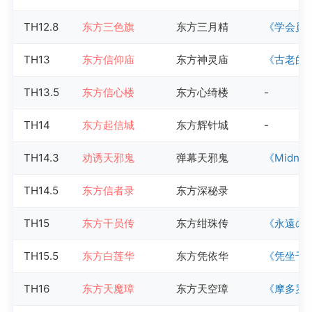
TH12.8
东方三色旗
东方三月精
《学会員
TH13
东方信仰庙
东方神灵庙
《古老的H
TH13.5
东方信心楼
东方心绮楼
-
TH14
东方起信城
东方辉针城
-
TH14.3
劝诱天邪鬼
弹幕天邪鬼
《Midnigh
TH14.5
东方信者录
东方深秘录
TH15
东方干员传
东方绀珠传
《永遠の
TH15.5
东方白莲华
东方凭依华
《凭坐于梦与
TH16
东方天魔璋
东方天空璋
《摩多罗