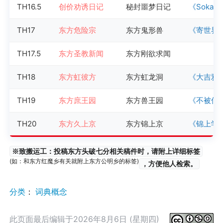
TH16.5
创价劝诱日记
秘封噩梦日记
《Sokama
TH17
东方危险宗
东方鬼形兽
《寄世界于佛像
TH17.5
东方圣教新闻
东方刚欲求闻
TH18
东方虹彼方
东方虹龙洞
《大吉雅
TH19
东方庶王园
东方兽王园
《不被信
TH20
东方久上京
东方锦上京
《锦上学
※致搬运工：投稿东方头破七分相关稿件时，请附上详细标签
(如：和东方红魔乡有关就附上东方公明乡的标签)
，方便他人检索。
分类
：​
词典概念
此页面最后编辑于2026年8月6日 (星期四)