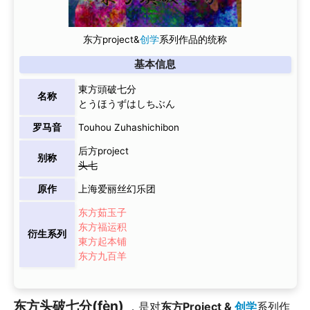
东方project&
创学
系列作品的统称
基本信息
東方頭破七分
名称
とうほうずはしちぶん
罗马音
Touhou Zuhashichibon
后方project
别称
头七
原作
上海爱丽丝幻乐团
东方茹玉子
东方福运积
衍生系列
東方起本铺
东方九百羊
东方头破七分(fèn)
，是对
东方Project &
创学
系列作