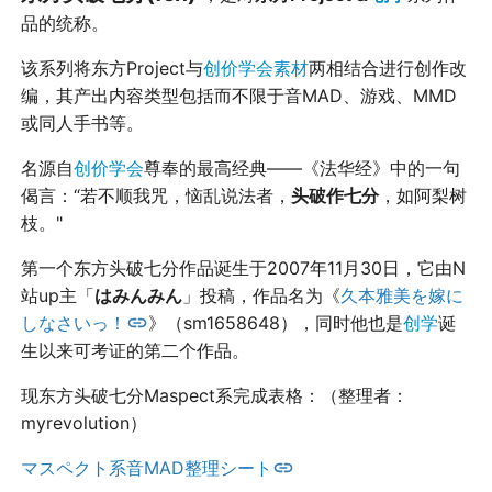
品的统称。
该系列将东方Project与
创价学会素材
两相结合进行创作改
编，其产出内容类型包括而不限于音MAD、游戏、MMD
或同人手书等。
名源自
创价学会
尊奉的最高经典——《法华经》中的一句
偈言：“若不顺我咒，恼乱说法者，
头破作七分
，如阿梨树
枝。"
第一个东方头破七分作品诞生于2007年11月30日，它由N
站up主「
はみんみん
」投稿，作品名为《
久本雅美を嫁に
しなさいっ！
》（sm1658648），同时他也是
创学
诞
生以来可考证的第二个作品。
现东方头破七分Maspect系完成表格：（整理者：
myrevolution）
マスペクト系音MAD整理シート