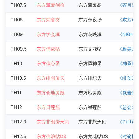
TH07.5
东方萃梦创价
东方萃梦想
《碎月》
TH08
东方荣誉赏
东方永夜抄
《东方永
TH09
东方学会塚
东方花映塚
《NIGHT
TH09.5
东方信浓帖
东方文花帖
《雅美回
TH10
东方信心录
东方风神录
《神圣庄
TH10.5
东方绯创价天
东方绯想天
《绯创天
TH11
东方仓地灵殿
东方地灵殿
《觉酱恍
TH12
东方日莲船
东方星莲船
《总会之
TH12.3
东方非创价天则
东方非想天则
《Cult莲花
TH12.5
东方信浓帖DS
东方文花帖DS
《对偷拍