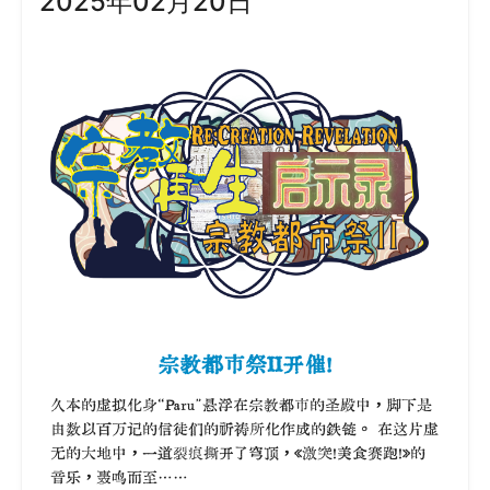
2025年02月20日
宗教都市祭II开催！
久本的虚拟化身“Paru”悬浮在宗教都市的圣殿中，脚下是
由数以百万记的信徒们的祈祷所化作成的铁链。 在这片虚
无的大地中，一道裂痕撕开了穹顶，《激突！美食赛跑！》的
音乐，轰鸣而至……