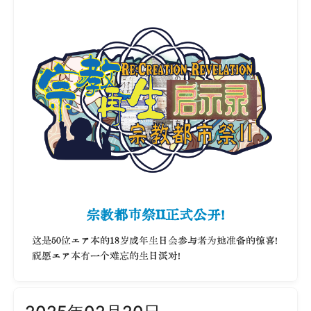
宗教都市祭II正式公开！
这是50位エア本的18岁成年生日会参与者为她准备的惊喜！
祝愿エア本有一个难忘的生日派对！