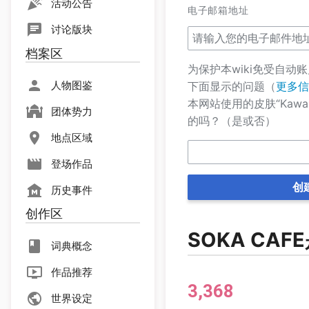
活动公告
电子邮箱地址
讨论版块
档案区
为保护本wiki免受自
人物图鉴
下面显示的问题（
更多信
本网站使用的皮肤“KawaiiT
团体势力
的吗？（是或否）
地点区域
登场作品
创
历史事件
创作区
SOKA CA
词典概念
作品推荐
3,368
世界设定