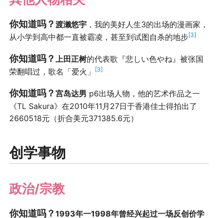
你知道吗？
渡濑悠宇
，我的美好人生3的出场的漫画家，
[3]
从小学到高中都一直被霸凌，甚至到试图自杀的地步
你知道吗？
上田正树
的代表歌『悲しい色やね』被张国
[3]
荣翻唱过，歌名「爱火」
你知道吗？
宫岛达男
p6出场人物，他的艺术作品之一
《TL Sakura》在2010年11月27日于香港佳士得拍出了
2660518元（折合美元‪371385.6元）
创学事物
政治/宗教
你知道吗？
1993年一1998年曾经兴起过一场反创价学