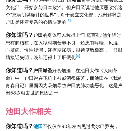
文化部，开始参与日本政治。但户田又说过他厌恶政治这
个"充满阴谋诡计的世界”，对于设立文化部，池田解释是
[5]
户田是怀着复杂的心情决定的
你知道吗？
户田
的身体可以称得上“千疮百孔”他年轻时
患有肺结核，在入狱时期营养不良，还患有哮喘、风湿、
心脏病、慢性腹泻，还有糖尿病，眼镜度数极高，一只眼
[6]
睛接近失明，晚年还得上了肝硬化
你知道吗？
户田城圣
好食烟酒，在池田大作《人间革
命》中，户田说在飞机上被戒酒很痛苦，而池田在《我的
青春日记》里面因为吸烟导致户田的肺功能恶化，这是户
田58岁就去世的原因之一
池田大作相关
你知道吗？
池田
不仅仅在90年左右见过戈尔巴乔夫，