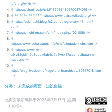
ipfs.org/wiki/
↑
https://cir.nii.ac.jp/crid/1520854805700374016
5.0
5.1
5.2
5.3
5.4
5.5
↑
https://www.daisakuikeda.org/
↑
http://odanoshi.blog.fc2.com/blog-entry-46.html?
sp
↑
https://nichiren.com/chit/index.php/f02_005/
↑
https://www.sokaissues.info/chs/allegation_chs.html
↑
https://www.xn--
u9jy52gkffn9q8qbux6ab4xi9c4wsx57a.com/sibata-rie-
husband
↑
http://blog.livedoor.jp/kagetora_h/archives/50667018.htm
l
分类
：​
未完成的页面
知识集锦
此页面最后编辑于2025年3月17日 (星期
一) 10:54。