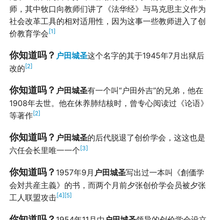
师，其中牧口向教师们讲了《法华经》与马克思主义作为
社会改革工具的相对适用性，因为这事一些教师进入了创
[1]
价教育学会
你知道吗？
户田城圣
这个名字的其于1945年7月出狱后
[2]
改的
你知道吗？
户田城圣
有一个叫“户田外吉”的兄弟，他在
1908年去世。他在休养肺结核时，曾专心阅读过《论语》
[2]
等著作
你知道吗？
户田城圣
的后代脱退了创价学会，这这也是
[3]
六任会长里唯一一个
你知道吗？
1957年9月
户田城圣
写出过一本叫《創価学
会対共産主義》的书，而两个月前夕张创价学会员被夕张
[4]
[5]
工人联盟攻击
你知道吗？
1954年11月由
户田城圣
领导的创价学会设立