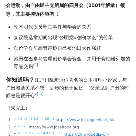
会运动，由自由民主党所属的四月会（2001年解散）领
：
导，其主要控诉内容有
朝木明代议员坠亡事件与学会的关系
众议院选举期间出现“公明党=创价学会”的传单
创价学会前高管声称自己被池田大作强奸
池田在巴拿马管理创价学会资金，并用于资助诺列加的
[3]
毒品交易
你知道吗？
江户川乱步这位著名的日本推理小说家，与
户田城圣关系不错，乱步的长子回忆：“父亲见到户田的时
[10]
候总是很开心”
（未完工）
1.0
1.1
1.2
1.3
1.4
1.5
1.6
↑
https://www.tmakiguchi.org
2.0
2.1
↑
https://www.joseitoda.org
3.0
3.1
3.2
3.3
3.4
3.5
3.6
3.7
↑
https://zh.wikipedia-on-