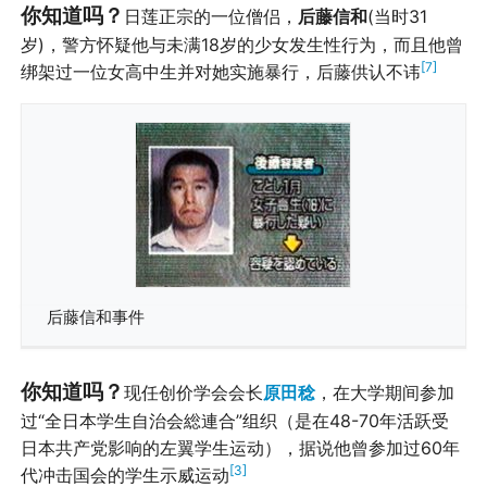
你知道吗？
日莲正宗的一位僧侣，
后藤信和
(当时31
岁)，警方怀疑他与未满18岁的少女发生性行为，而且他曾
[7]
绑架过一位女高中生并对她实施暴行，后藤供认不讳
后藤信和事件
你知道吗？
现任创价学会会长
原田稔
，在大学期间参加
过“全日本学生自治会総連合”组织（是在48-70年活跃受
日本共产党影响的左翼学生运动），据说他曾参加过60年
[3]
代冲击国会的学生示威运动