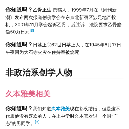
你知道吗？
乙骨正生
撰稿人，1999年7月在《周刊新
潮》发布两次报道创价学会在东京北新宿区涉足地产投
机，2001年11月学会起诉乙骨，后胜诉，法院要求乙骨赔
[8]
偿50万日元
你知道吗？
日莲正宗62世
日恭
上人，在1945年6月17日
午夜因为大石寺火灾在住持室被烧死
非政治系创学人物
久本雅美相关
你知道吗？
我们知道
久本雅美
现在都没结婚，但是这不
代表他没有喜欢的人，在上中学时久本喜欢过一个叫“广
[3]
志”的男同学。