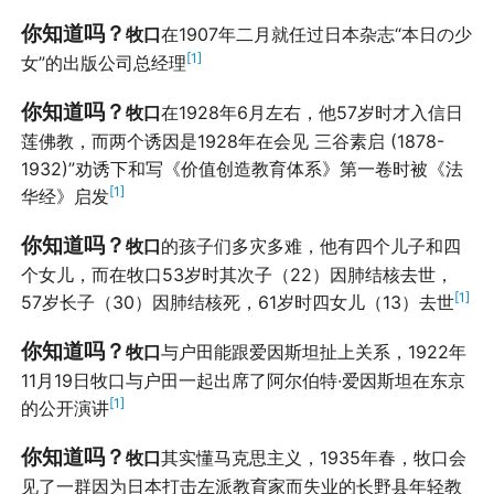
你知道吗？
牧口
在1907年二月就任过日本杂志“本日の少
[1]
女”的出版公司总经理
你知道吗？
牧口
在1928年6月左右，他57岁时才入信日
莲佛教，而两个诱因是1928年在会见 三谷素启 (1878-
1932)”劝诱下和写《价值创造教育体系》第一卷时被《法
[1]
华经》启发
你知道吗？
牧口
的孩子们多灾多难，他有四个儿子和四
个女儿，而在牧口53岁时其次子（22）因肺结核去世，
[1]
57岁长子（30）因肺结核死，61岁时四女儿（13）去世
你知道吗？
牧口
与户田能跟爱因斯坦扯上关系，1922年
11月19日牧口与户田一起出席了阿尔伯特·爱因斯坦在东京
[1]
的公开演讲
你知道吗？
牧口
其实懂马克思主义，1935年春，牧口会
见了一群因为日本打击左派教育家而失业的长野县年轻教