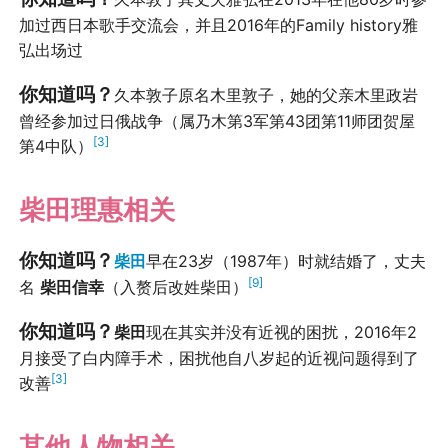
加过西日本歌手交流会，并且2016年的Family history雅
弘出场过
你知道吗？
久本敦子原名木里敦子，她的父亲木里政岩
曾经参加过日俄战争（属乃木第3军第43团第11师团贺屋
[3]
第4中队）
柴田理惠相关
你知道吗？
柴田
早在23岁（1987年）时就结婚了，丈夫
[9]
名
柴田信幸
（入赘后改姓柴田）
你知道吗？
柴田
现在其实并没有近视的困扰，2016年2
月接受了白内障手术，困扰他自八岁起的近视问题得到了
[3]
改善
其他人物相关