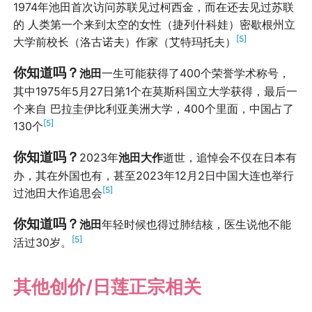
1974年池田首次访问苏联见过柯西金，而在还去见过苏联
的 人类第一个来到太空的女性（捷列什科娃）密歇根州立
[5]
大学前校长（洛古诺夫）作家（艾特玛托夫）
你知道吗？
池田
一生可能获得了400个荣誉学术称号，
其中1975年5月27日第1个在莫斯科国立大学获得，最后一
个来自 巴拉圭伊比利亚美洲大学，400个里面，中国占了
[5]
130个
你知道吗？
2023年
池田大作
逝世，追悼会不仅在日本有
办，其在外国也有，甚至2023年12月2日中国大连也举行
[5]
过池田大作追思会
你知道吗？
池田
年轻时候也得过肺结核，医生说他不能
[5]
活过30岁。
其他创价/日莲正宗相关